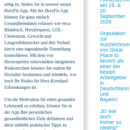
nötig ist, finden Sie in unserer neuen
am 19. &
20.
HerzFit-App. Mit der HerzFit-App
September
können Sie ganz einfach
2026
Gesundheitsdaten erfassen wie etwa
Blutdruck, Herzfrequenz, LDL-
Gratulation
Cholesterin, Gewicht und
zur
Langzeitblutzucker und den Verlauf
Auszeichnun
durch eine tagesaktuelle Darstellung
von Great
Place to
kontrollieren. Mit dem von
Work® als
Herzexperten entwickelten integrierten
einer der
Risikorechner können Sie zudem Ihr
besten
Herzalter bestimmen und ermitteln, wie
Arbeitgeber
hoch Ihr Risiko für Herz-Kreislauf-
in
Erkrankungen ist.
Deutschland
und
Bayern!
Um die Motivation für einen gesunden
Lebensstil zu erhöhen, können Sie in
„Er war
der App Ihre persönlichen
doch
gesundheitlichen Ziele definieren und
immer so
diese mithilfe praktischer Tipps zu
niedrig!“