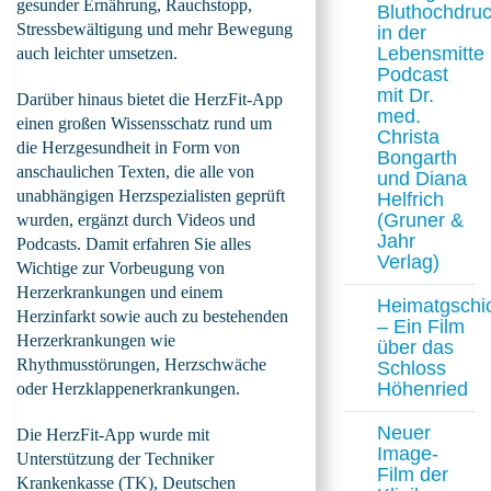
gesunder Ernährung, Rauchstopp,
Bluthochdru
Stressbewältigung und mehr Bewegung
in der
Lebensmitte
auch leichter umsetzen.
Podcast
mit Dr.
Darüber hinaus bietet die HerzFit-App
med.
einen großen Wissensschatz rund um
Christa
die Herzgesundheit in Form von
Bongarth
anschaulichen Texten, die alle von
und Diana
unabhängigen Herzspezialisten geprüft
Helfrich
(Gruner &
wurden, ergänzt durch Videos und
Jahr
Podcasts. Damit erfahren Sie alles
Verlag)
Wichtige zur Vorbeugung von
Herzerkrankungen und einem
Heimatgschi
Herzinfarkt sowie auch zu bestehenden
– Ein Film
Herzerkrankungen wie
über das
Rhythmusstörungen, Herzschwäche
Schloss
Höhenried
oder Herzklappenerkrankungen.
Neuer
Die HerzFit-App wurde mit
Image-
Unterstützung der Techniker
Film der
Krankenkasse (TK), Deutschen