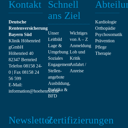
Kontakt
Schnell
Abteilu
ans Ziel
Deutsche
Kardiologie
Rentenversicherung
Orthopädie
Unser
Wichtiges
Bayern Süd
Psychosomatik
Leitbild
von A – Z
Klinik Höhenried
Prävention
Lage &
Anmeldung
gGmbH
Pflege
Umgebung
Lob und
Höhenried 40
Therapie
Soziales
Kritik
82347 Bernried
Engagement
Anfahrt /
Telefon
08158 24-
Stellen­
Anreise
0
| Fax
08158 24
angebote
56 599
Ausbildung,
E-Mail:
Praktika &
information@hoehenried.de
BFD
Newsletter
Zertifizierungen