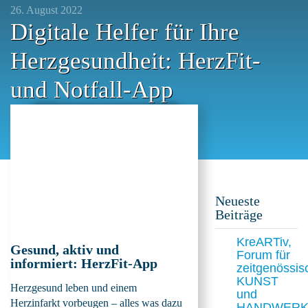
26. August 2022
Digitale Helfer für Ihre
Herzgesundheit: HerzFit-
und Notfall-App
Neueste
Beiträge
KreARTiv,
Gesund, aktiv und
Forum für
informiert: HerzFit-App
zeitgenössis
KUNST
Herzgesund leben und einem
und
Herzinfarkt vorbeugen – alles was dazu
HANDWER