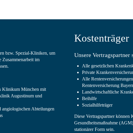
Kosten­träger
ken bzw. Spezial-Kliniken, um
Unsere Vertragspartner 
nge Zusammenarbeit im
Alle gesetzlichen Kranken
ssen.
Private Krankenversicheru
Alle Rentenversicherungen
Rentenversicherung Baye
hes Klinikum München mit
Landwirtschaftliche Krank
sklinik Augustinum und
Beihilfe
Sozialhilfeträger
d angiologischen Abteilungen
ns
Diese Vertragspartner können Ko
Gesundheitsmaßnahme (AGM) o
stationärer Form sein.