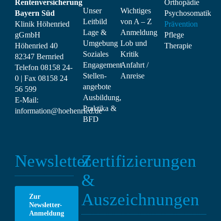
Rentenversicherung
Orthopädie
Unser
Wichtiges
Bayern Süd
Psychosomatik
Leitbild
von A – Z
Klinik Höhenried
Prävention
Lage &
Anmeldung
gGmbH
Pflege
Umgebung
Lob und
Höhenried 40
Therapie
Soziales
Kritik
82347 Bernried
Engagement
Anfahrt /
Telefon
08158 24-
Stellen­
Anreise
0
| Fax
08158 24
angebote
56 599
Ausbildung,
E-Mail:
Praktika &
information@hoehenried.de
BFD
Newsletter
Zertifizierungen
&
Auszeichnungen
Zur
Newsletter-
Anmeldung